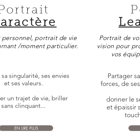
Portrait
P
aractère
Le
t personnel, portrait de vie
Portrait de vo
urnant /moment particulier.
vision pour p
vos équip
sa singularité, ses envies
Partager sa
et ses valeurs.
forces, de ses
r un trajet de vie, briller
donner le se
sans clinquant...
et épaissir
touc
EN LIRE PLUS