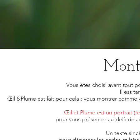
Montr
Vous êtes choisi avant tout p
Il est t
Œil &Plume est fait pour cela : vous montrer comme vo
Œil et Plume est un portrait (t
pour vous présenter au-delà des b
Un texte sinc