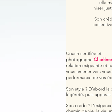
elle m
viser jus
Son créd
collective
Coach certifiée et
photographe
Charlène
relation exigeante et 
vous amener vers vous
performance de vos éq
Son style ? D’abord la 
légèreté, puis apparait 
Son crédo ? L’exigence
chemin de vie, la vie un