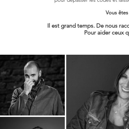
pour dépasser les codes et laisse
Vous êtes
Il est grand temps. De nous racon
Pour aider ceux q