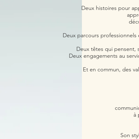
Deux histoires pour appo
appr
décu
Deux parcours professionnels 
Deux têtes qui pensent, s'
Deux engagements au servic
Et en commun, des valeu
communica
à 
Son styl